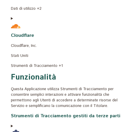
del
Dati
Dati di utilizzo +2
trattamento:
Personali
trattati:
Cloudflare
Azienda:
Cloudflare, Inc.
Luogo
Stati Uniti
del
Dati
Strumenti di Tracciamento +1
trattamento:
Personali
Funzionalità
trattati:
Questa Applicazione utilizza Strumenti di Tracciamento per
consentire semplici interazioni e attivare funzionalità che
permettono agli Utenti di accedere a determinate risorse del
Servizio e semplificano la comunicazione con il Titolare.
Strumenti di Tracciamento gestiti da terze parti