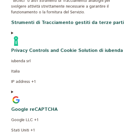
“tecnici” o altri Strumenti di Tracciamento analoghi per
svolgere attività strettamente necessarie a garantire il
funzionamento o la fornitura del Servizio.
Strumenti di Tracciamento gestiti da terze parti
Privacy Controls and Cookie Solution di iubenda
Azienda:
iubenda srl
Luogo
Italia
del
Dati
IP address +1
trattamento:
Personali
trattati:
Google reCAPTCHA
Azienda:
Google LLC +1
Luogo
Stati Uniti +1
del