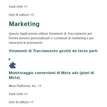
Luogo
Stati Uniti +1
del
Dati
Dati di utilizzo +3
trattamento:
Personali
Marketing
trattati:
Questa Applicazione utilizza Strumenti di Tracciamento per
fornire annunci personalizzati o contenuti di marketing e per
misurarne le prestazioni.
Strumenti di Tracciamento gestiti da terze parti
Monitoraggio conversioni di Meta ads (pixel di
Meta)
Azienda:
Meta Platforms, Inc. +1
Luogo
Stati Uniti +1
del
Dati
Dati di utilizzo +1
trattamento:
Personali