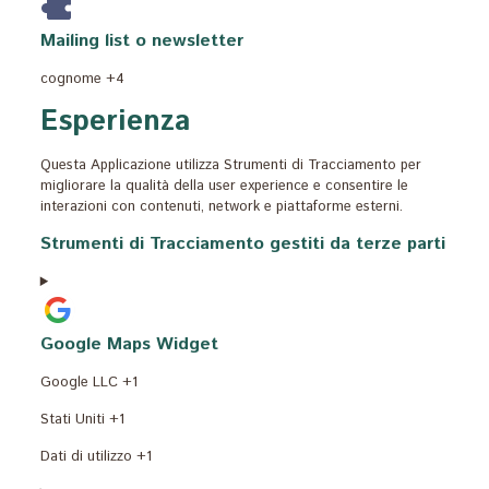
Mailing list o newsletter
Dati
cognome +4
Personali
Esperienza
trattati:
Questa Applicazione utilizza Strumenti di Tracciamento per
migliorare la qualità della user experience e consentire le
interazioni con contenuti, network e piattaforme esterni.
Strumenti di Tracciamento gestiti da terze parti
Google Maps Widget
Azienda:
Google LLC +1
Luogo
Stati Uniti +1
del
Dati
Dati di utilizzo +1
trattamento:
Personali