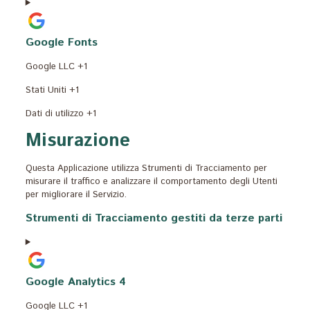
trattati:
Google Fonts
Azienda:
Google LLC +1
Luogo
Stati Uniti +1
del
Dati
Dati di utilizzo +1
trattamento:
Personali
Misurazione
trattati:
Questa Applicazione utilizza Strumenti di Tracciamento per
misurare il traffico e analizzare il comportamento degli Utenti
per migliorare il Servizio.
Strumenti di Tracciamento gestiti da terze parti
Google Analytics 4
Azienda:
Google LLC +1