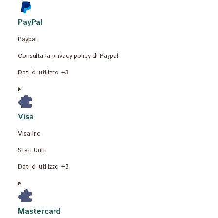
PayPal
Azienda:
Paypal
Luogo
Consulta la privacy policy di Paypal
del
Dati
Dati di utilizzo +3
trattamento:
Personali
trattati:
Visa
Azienda:
Visa Inc.
Luogo
Stati Uniti
del
Dati
Dati di utilizzo +3
trattamento:
Personali
trattati:
Mastercard