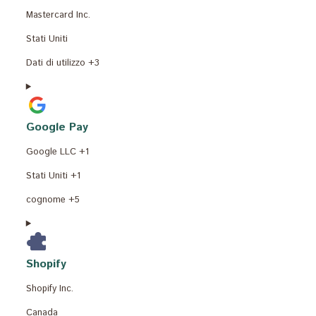
Azienda:
Mastercard Inc.
Luogo
Stati Uniti
del
Dati
Dati di utilizzo +3
trattamento:
Personali
trattati:
Google Pay
Azienda:
Google LLC +1
Luogo
Stati Uniti +1
del
Dati
cognome +5
trattamento:
Personali
trattati:
Shopify
Azienda:
Shopify Inc.
Luogo
Canada