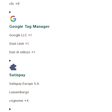
Dati
clic +8
trattamento:
Personali
trattati:
Google Tag Manager
Azienda:
Google LLC +1
Luogo
Stati Uniti +1
del
Dati
Dati di utilizzo +1
trattamento:
Personali
trattati:
Satispay
Azienda:
Satispay Europe S.A.
Luogo
Lussemburgo
del
Dati
cognome +4
trattamento:
Personali
trattati: